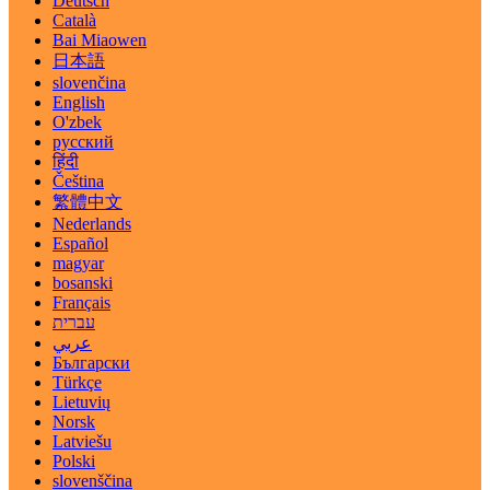
Deutsch
Català
Bai Miaowen
日本語
slovenčina
English
O'zbek
русский
हिंदी
Čeština
繁體中文
Nederlands
Español
magyar
bosanski
Français
עברית
عربي
Български
Türkçe
Lietuvių
Norsk
Latviešu
Polski
slovenščina