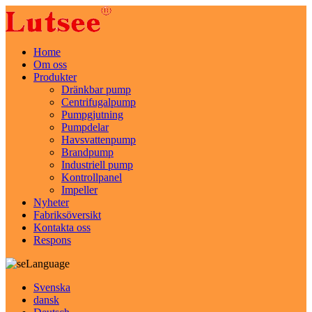
Home
Om oss
Produkter
Dränkbar pump
Centrifugalpump
Pumpgjutning
Pumpdelar
Havsvattenpump
Brandpump
Industriell pump
Kontrollpanel
Impeller
Nyheter
Fabriksöversikt
Kontakta oss
Respons
Language
Svenska
dansk