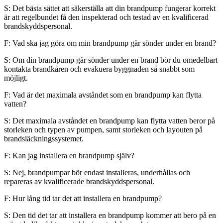
S: Det bästa sättet att säkerställa att din brandpump fungerar korrekt
är att regelbundet få den inspekterad och testad av en kvalificerad
brandskyddspersonal.
F: Vad ska jag göra om min brandpump går sönder under en brand?
S: Om din brandpump går sönder under en brand bör du omedelbart
kontakta brandkåren och evakuera byggnaden så snabbt som
möjligt.
F: Vad är det maximala avståndet som en brandpump kan flytta
vatten?
S: Det maximala avståndet en brandpump kan flytta vatten beror på
storleken och typen av pumpen, samt storleken och layouten på
brandsläckningssystemet.
F: Kan jag installera en brandpump själv?
S: Nej, brandpumpar bör endast installeras, underhållas och
repareras av kvalificerade brandskyddspersonal.
F: Hur lång tid tar det att installera en brandpump?
S: Den tid det tar att installera en brandpump kommer att bero på en