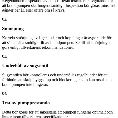
Regelbunden inspektion av en certifierad tekniker är avgörande för
att brandpumpen ska fungera smidigt. Inspektion bör göras minst två
gånger per år, eller oftare om så krävs.
02/
Smörjning
Korrekt smörjning av lager, axlar och kopplingar är avgörande för
att säkerställa smidig drift av brandpumpen. Se till att smörjningen
görs enligt tillverkarens rekommendationer.
03/
Underhåll av sugventil
Sugventilen bör kontrolleras och underhållas regelbundet för att
förhindra att skräp byggs upp och blockeringar som kan orsaka att
brandpumpen inte fungerar.
04/
Test av pumpprestanda
Detta bör göras för att säkerställa att pumpen fungerar optimalt och
ligger inom tillverkarens specifikationer.