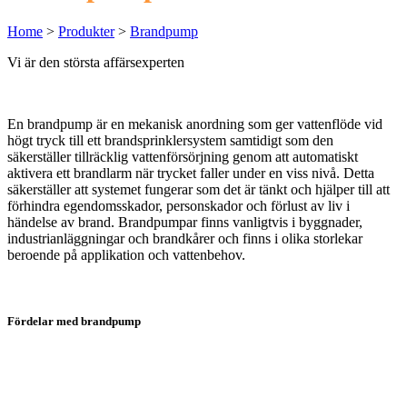
Home
>
Produkter
>
Brandpump
Vi är den största affärsexperten
En brandpump är en mekanisk anordning som ger vattenflöde vid
högt tryck till ett brandsprinklersystem samtidigt som den
säkerställer tillräcklig vattenförsörjning genom att automatiskt
aktivera ett brandlarm när trycket faller under en viss nivå. Detta
säkerställer att systemet fungerar som det är tänkt och hjälper till att
förhindra egendomsskador, personskador och förlust av liv i
händelse av brand. Brandpumpar finns vanligtvis i byggnader,
industrianläggningar och brandkårer och finns i olika storlekar
beroende på applikation och vattenbehov.
Fördelar med brandpump