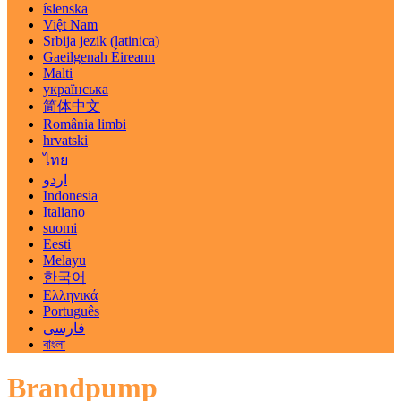
íslenska
Việt Nam
Srbija jezik (latinica)
Gaeilgenah Éireann
Malti
українська
简体中文
România limbi
hrvatski
ไทย
اردو
Indonesia
Italiano
suomi
Eesti
Melayu
한국어
Ελληνικά
Português
فارسی
বাংলা
Brandpump