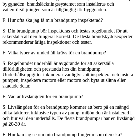
byggnaden, brandsläckningssystemet som installeras och
vattenförsörjningen som är tillgänglig för byggnaden.
F: Hur ofta ska jag få min brandpump inspekterad?
S: Din brandpump bör inspekteras och testas regelbundet för att
säkerställa att den fungerar korrekt. De flesta brandskyddsexperter
rekommenderar årliga inspektioner och tester.
F: Vilka typer av underhåll krävs för en brandpump?
S: Regelbundet underhåll är avgörande för att säkerställa
tillförlitligheten och prestanda hos din brandpump.
Underhållsuppgifter inkluderar vanligtvis att inspektera och justera
pumpen, inspektera motorn eller motorn och byta ut slitna eller
skadade delar.
F: Vad är livslängden för en brandpump?
S: Livslängden för en brandpump kommer att bero på en mängd
olika faktorer, inklusive typen av pump, miljön den är installerad i
och hur väl den underhålls. De flesta brandpumpar har en livslängd
på 20-30 år.
F: Hur kan jag se om min brandpump fungerar som den ska?