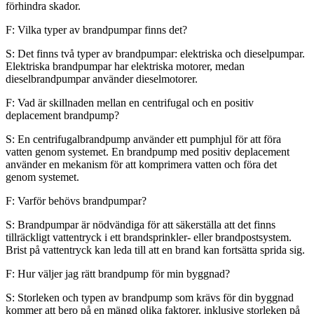
förhindra skador.
F: Vilka typer av brandpumpar finns det?
S: Det finns två typer av brandpumpar: elektriska och dieselpumpar.
Elektriska brandpumpar har elektriska motorer, medan
dieselbrandpumpar använder dieselmotorer.
F: Vad är skillnaden mellan en centrifugal och en positiv
deplacement brandpump?
S: En centrifugalbrandpump använder ett pumphjul för att föra
vatten genom systemet. En brandpump med positiv deplacement
använder en mekanism för att komprimera vatten och föra det
genom systemet.
F: Varför behövs brandpumpar?
S: Brandpumpar är nödvändiga för att säkerställa att det finns
tillräckligt vattentryck i ett brandsprinkler- eller brandpostsystem.
Brist på vattentryck kan leda till att en brand kan fortsätta sprida sig.
F: Hur väljer jag rätt brandpump för min byggnad?
S: Storleken och typen av brandpump som krävs för din byggnad
kommer att bero på en mängd olika faktorer, inklusive storleken på