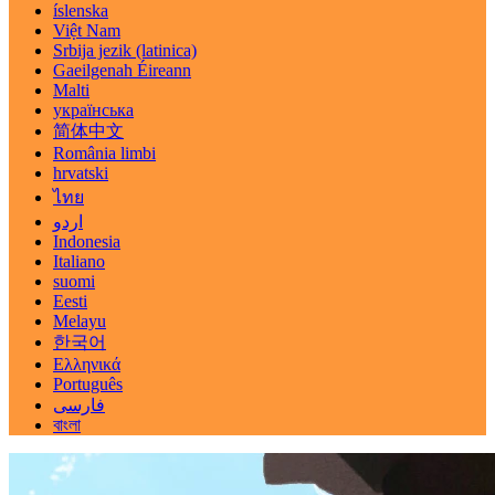
íslenska
Việt Nam
Srbija jezik (latinica)
Gaeilgenah Éireann
Malti
українська
简体中文
România limbi
hrvatski
ไทย
اردو
Indonesia
Italiano
suomi
Eesti
Melayu
한국어
Ελληνικά
Português
فارسی
বাংলা