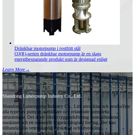
Dränkbar motorpump i rostfritt stål
QJ(R)-serien dränkbar motorpump är en slags
energibesparande produkt som är designad enligt
Learn More
→
Shandong Lutseepump Industry Co., Ltd.
Shandong Lutseepump Industry Co., Ltd. utvecklar och producerar
alla typer av pumpar, rotblåsare och relaterade kompletta
utrustningar. Det är ett viktigt ryggradsföretag inom allmänna
maskiner och ett nationellt högteknologiskt företag. Det kan
tillhandahålla vetenskaplig forskning och utveckling,
designkonsultation, produktion, försäljning och andra tjänster.