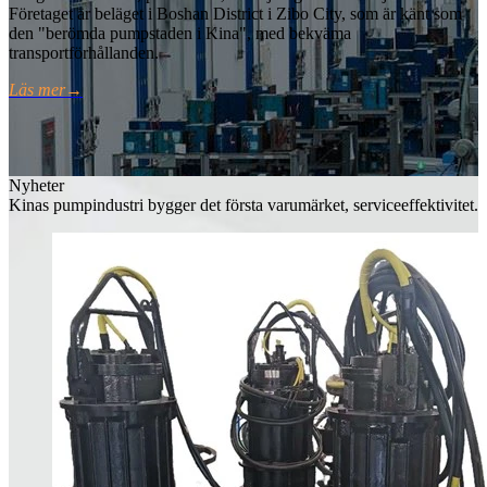
Företaget är beläget i Boshan District i Zibo City, som är känt som
den "berömda pumpstaden i Kina", med bekväma
transportförhållanden.
Läs mer
→
Nyheter
Kinas pumpindustri bygger det första varumärket, serviceeffektivitet.