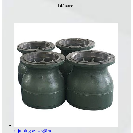
blåsare.
Gjutning av segjärn