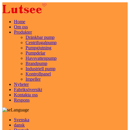
Home
Om oss
Produkter
Dränkbar pump
Centrifugalpump
Pumpgjutning
Pumpdelar
Havsvattenpump
Brandpump
Industriell pump
Kontrollpanel
Impeller
Nyheter
Fabriksöversikt
Kontakta oss
Respons
Language
Svenska
dansk