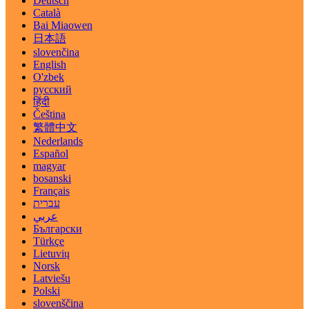
Deutsch
Català
Bai Miaowen
日本語
slovenčina
English
O'zbek
русский
हिंदी
Čeština
繁體中文
Nederlands
Español
magyar
bosanski
Français
עברית
عربي
Български
Türkçe
Lietuvių
Norsk
Latviešu
Polski
slovenščina