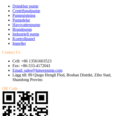
Dränkbar pump
Centrifugalpump
Pumpgjutning
Pumpdelar
Havsvattenpump
Brandpump
Industriell pump
Kontrollpanel
Impeller
Contact Us
Cell: +86 13561603523
Fax: +86-533-4172041
Email: sales@lutseepump.com
Lägg till: 89 Qiugu Hengli Flod, Boshan Distrikt, Zibo Stad,
Shandong Provins
QR Code